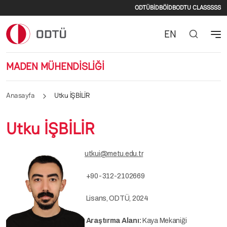
İkincil menü
Ana içeriğe atla
ODTÜ
BİDB
ÖİDB
ODTU CLASS
SSS
EN
MADEN MÜHENDİSLİĞİ
Anasayfa
Utku İŞBİLİR
Utku İŞBİLİR
utkui@metu.edu.tr
+90-312-2102669
Lisans, ODTÜ, 2024
Araştırma Alanı:
Kaya Mekaniği