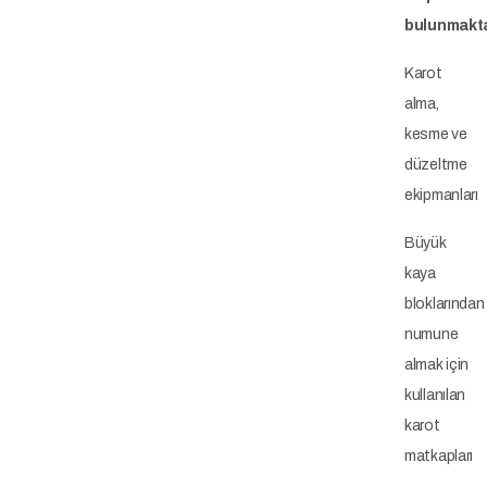
bulunmakta
Karot
alma,
kesme ve
düzeltme
ekipmanları
Büyük
kaya
bloklarından
numune
almak için
kullanılan
karot
matkapları