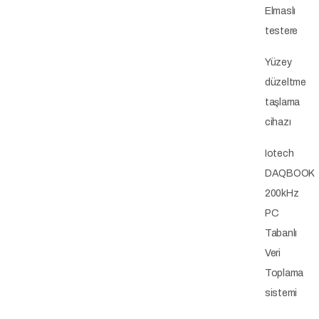
Elmaslı
testere
Yüzey
düzeltme
taşlama
cihazı
Iotech
DAQBOOK
200kHz
PC
Tabanlı
Veri
Toplama
sistemi