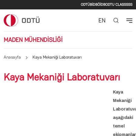
İkincil menü
Ana içeriğe atla
ODTÜ
BİDB
ÖİDB
ODTU CLASS
SSS
EN
MADEN MÜHENDİSLİĞİ
Anasayfa
Kaya Mekaniği Laboratuvarı
Kaya Mekaniği Laboratuvarı
Kaya
Mekaniği
Laboratuv
aşağıdaki
temel
ekipmanla